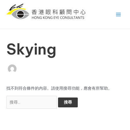
跳
搜
Main
至
尋
Men
主
關
要
鍵
內
字:
容
Skying
找不到符合條件的內容。請使用搜尋功能，應會有所幫助。