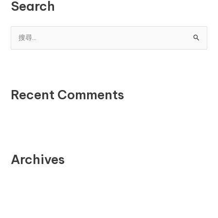
Search
搜
尋
關
鍵
Recent Comments
字
:
Archives